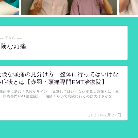
― TAG ―
危険な頭痛
危険な頭痛の見分け方｜整体に行ってはいけな
い症状とは【赤羽・頭痛専門FMT治療院】
痛の中に潜む「危険なサイン」 見逃してはいけない重篤な頭痛とは【赤
｜頭痛専門FMT治療院】 「頭痛くらいで病院に行くのは大げさかな… …
2020年2月27日