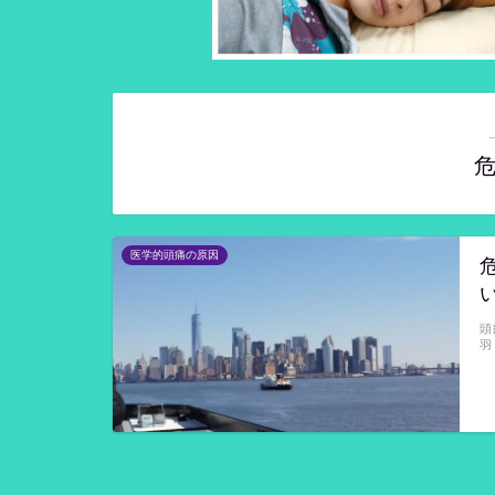
医学的頭痛の原因
頭
羽