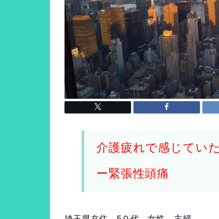
介護疲れで感じてい
ー緊張性頭痛
埼玉県在住 5０代 女性 主婦