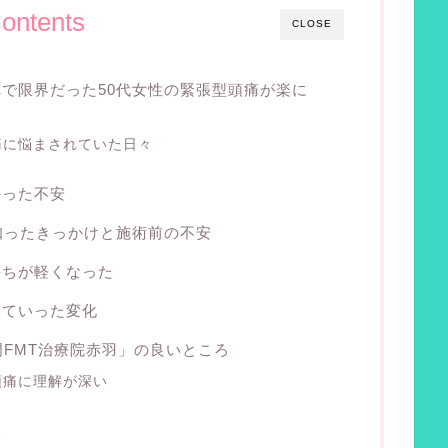
ontents
CLOSE
で限界だった50代女性の緊張型頭痛が楽に
痛に悩まされていた日々
かった不安
知ったきっかけと施術前の不安
持ちが軽くなった
していった変化
門FMT治療院赤羽」の良いところ
頭痛に理解が深い
る