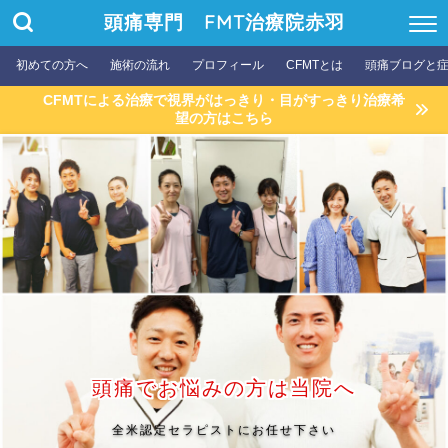
頭痛専門 FMT治療院赤羽
初めての方へ
施術の流れ
プロフィール
CFMTとは
頭痛ブログと
CFMTによる治療で視界がはっきり・目がすっきり治療希
望の方はこちら
頭痛でお悩みの方は当院へ
全米認定セラピストにお任せ下さい